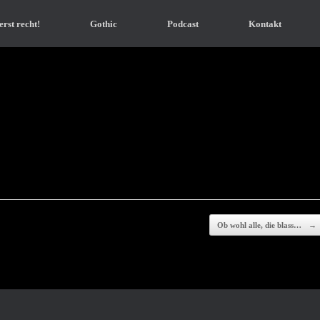
erst recht!
Gothic
Podcast
Kontakt
Ob wohl alle, die blass…
→