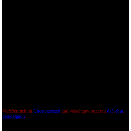
Musik bleibt unvergessen.
DAF ist nicht nur im EBM beheimatet, sie werden ebenso der
Techno- und Houseszene fehlen.
Mach‘s gut Gabi, wo immer du bist, lass es ordentlich krachen, doch
uns wirst du fehlen.
Vielen Dank für deine Musik!
Als wär‘s das letzte Mal…
foto by as
foto by as
foto by as
Veröffentlicht in
Uncategorized
und verschlagwortet mit
daf
,
ebm
,
gabidelgado
.
Beitragsnavigation