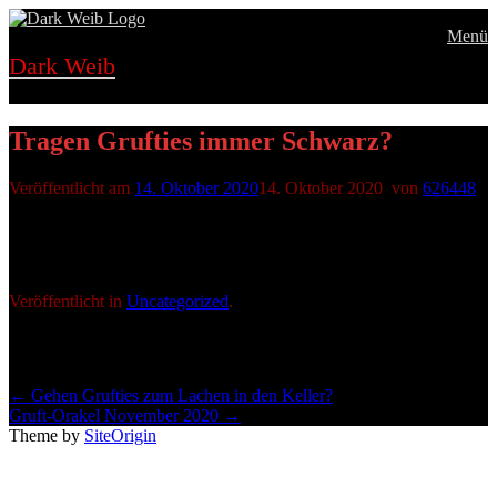
Zum
Menü
Inhalt
springen
Dark Weib
Tragen Grufties immer Schwarz?
Veröffentlicht am
14. Oktober 2020
14. Oktober 2020
von
626448
Veröffentlicht in
Uncategorized
.
Beitragsnavigation
←
Gehen Grufties zum Lachen in den Keller?
Gruft-Orakel November 2020
→
Theme by
SiteOrigin