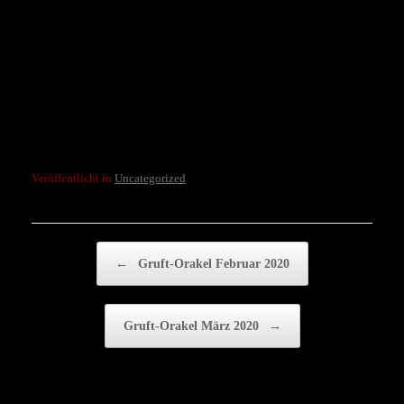
Die Türen öffnen für euch um 20:00 Uhr, ab 20:30 Uhr geht es mit den
Konzerten los und ab 23:00 Uhr beginnt die Aftershowparty.
Da die Goldgrube eher Wohnzimmercharakter hat, solltet ihr euch
rechtzeitig um die Tickets kümmern!
Wir sehen uns!
astrid
Veröffentlicht in
Uncategorized
.
Beitragsnavigation
←
Gruft-Orakel Februar 2020
Gruft-Orakel März 2020
→