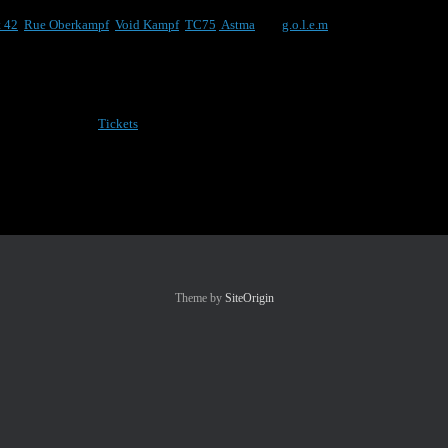
t 42
,
Rue Oberkampf
,
Void Kampf
,
TC75
,
Astma
und
g.o.l.e.m
zu feiern!
estaltet!
d viel EBM auf den Ohren zu werden!
alter, wenn ihr die
Tickets
im Vorverkauf erwerbt!
Theme by
SiteOrigin