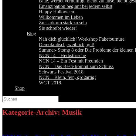
Bitte, werdet vernünftig, bleibt zuhause, bleibt ge
Emanzipation beginnt bei jedem selbst
Happy Halloween!
Willkommen im Leben
Zu stark um stark zu sein
Sie schreibt wieder!
Blog
Näh dich glücklich! Workshop Faketournüre
Demokratisch, weiblich, gut!
Summer- Stomp 8 oder Die Probleme der kleinen F
NCN 14 – Herbstfrische
NCN 14 – Ein Fest mit Freunden
NCN – Das Beste kommt zum Schluss
Schwarts Festival 2018
NCN – Klein, fein, großartig!
WGT 2018
Shop
Suchen
nach:
Kategorie-Archiv:
Musik