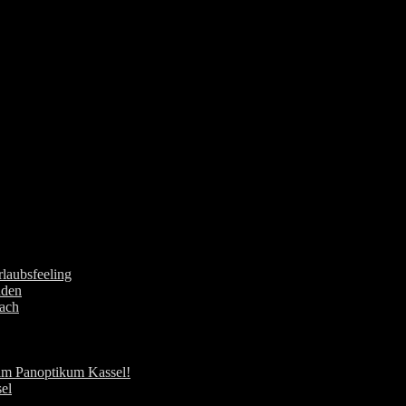
laubsfeeling
nden
ach
im Panoptikum Kassel!
el