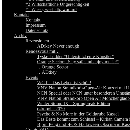
#2 Wirtschaftliche Ungerechtigkeit
#1 Wieso, weshalb, warum?
Kontakt
Kontakt
Impressum
Datenschutz
Archiv
Rezensionen
AD:key Never enough
Rendezvous mit…
Tyske Ludder “Unterstützt eure Künstler”
Orange Sector: „Stay safe and enjoy music!“
…Orange Sector
…AD:key
Events
WGT – Das Leben ist schön!
VNV Nation Strandkorb-Open-Air Konzert mit Ur
NCN Special oder NCN unter besonderen Umstä
VNV Nation Strandkorb Open Air Mönchengladb
Winter Stomp IX – Springbreak Edition
e-tropolis 2020
Psyche & No More in der Goldgrube Kassel
Das Beste kommt zum Schluss! – Kirlian Camera 
Björn Peng und ÆOS-Halloween-Obscura in Kass
Gothic FAQs