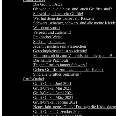
Die Gothic FAQs
Ob wohl alle, die blass sind, auch Grufties sind?
Sei schlau, sei wie ein Gruftie!
Wer hat denn das ganze Jahr Kerzen?
Schwarz, schwarz, schwarz sind alle meine Kleid
Was denn sonst?
Verpetzt und zugenäht!
Praktischer Weise!
So I can, so I can…
Jedem Tierchen sein Pläsierchen
Gerechtigkeitssinn ist so wichtig!
Man muss nicht zum Vampirismus neigen, um Blut
Das heilige Patchouli
Tragen Grufties immer Schwarz?
Gehen Grufties zum Lachen in den Keller?
Sind alle Grufties Satanisten?
Gruft-Orakel
Gruft-Orakel Juni 2021
Gruft-Orakel Mai 2021
Gruft-Orakel April 2021
Gruft-Orakel März 2021
Gruft-Orakel Februar 2021
Neues Jahr, neues Glück! Das sagt die Kröte dazu:
Gruft-Orakel Dezember 2020