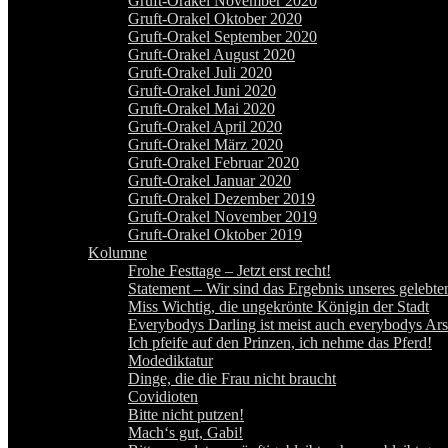
Gruft-Orakel November 2020
Gruft-Orakel Oktober 2020
Gruft-Orakel September 2020
Gruft-Orakel August 2020
Gruft-Orakel Juli 2020
Gruft-Orakel Juni 2020
Gruft-Orakel Mai 2020
Gruft-Orakel April 2020
Gruft-Orakel März 2020
Gruft-Orakel Februar 2020
Gruft-Orakel Januar 2020
Gruft-Orakel Dezember 2019
Gruft-Orakel November 2019
Gruft-Orakel Oktober 2019
Kolumne
Frohe Festtage – Jetzt erst recht!
Statement – Wir sind das Ergebnis unseres gelebt
Miss Wichtig, die ungekrönte Königin der Stadt
Everybodys Darling ist meist auch everybodys Ar
Ich pfeife auf den Prinzen, ich nehme das Pferd!
Modediktatur
Dinge, die die Frau nicht braucht
Covidioten
Bitte nicht putzen!
Mach‘s gut, Gabi!