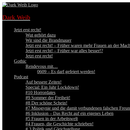
Zum
Inhalt
springen
Dark Weib
Jetzt erst recht!
Wut gehört dazu
Wir sind die Brandmauer
Jetzt erst recht! – Früher waren mehr Frauen an der Mach
Jetzt erst recht! – Früher war alles besser!?
Jetzt erst recht!
Gothic
Rendevous mit…
0609 – Es darf gefeiert werden!
Podcast
Auf bessere Zeiten!
Special: Ein Jahr Lockdown!
#10 Horrordates
#9 Sommer der Freiheit!
#8 Der schöne Schein!
#7 Misogynie und die damit verbundenen falschen Freun
#6 Inklusion – Das Recht auf ein eigenes Leben
#5 Frauen in der Arbeitswelt
#4 Frauen, die Geschichte schrieben!
# 3 Politik und Gleichstellung